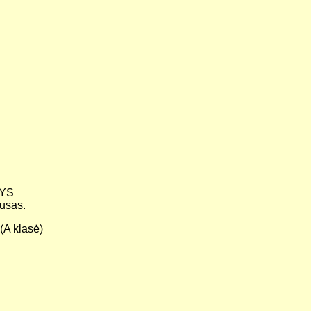
NYS
tusas.
(A klasė)